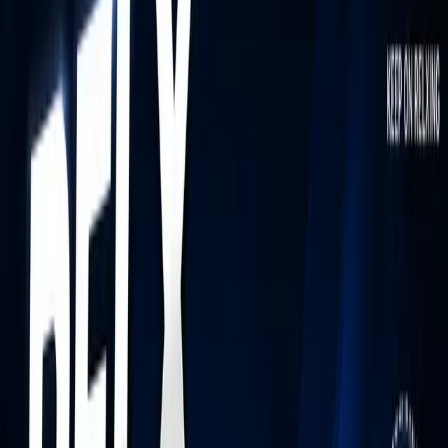
บุหรี่ไฟฟ้า
สารบัญ
1
.
ทำไมการเลือกกลิ่นหัวพอตจึงสำคัญ?
2
.
ประเภทของกลิ่นหัวพอตยอดนิยมในปี 2025
3
.
เคล็ดลับเลือกหัวพอตกลิ่นให้เหมาะกับตัวเอง
4
.
แบรนด์หัวพอตยอดนิยมที่มีกลิ่นหลากหลาย
5
.
กลิ่นหัวพอตที่ได้รับความนิยมสูงสุดจากผู้ใช้งาน
6
.
คำแนะนำจากผู้ใช้งานจริง
7
.
คำถามที่พบบ่อย (FAQ)
8
.
สรุป
9
.
ร้านบุหรี่ไฟฟ้าใกล้ฉัน ส่งด่วน ภายใน 1 ชั่วโมง
ในยุคที่บุหรี่ไฟฟ้าได้รับความนิยมอย่างแพร่หลาย การเลือกหัว
พอตให้เหมาะกับความชอบของแต่ละคนกลายเป็นเรื่องสำคัญ
ไม่แพ้การเลือกอุปกรณ์ โดยเฉพาะคำถามที่มักเกิดขึ้นกับมือ
ใหม่หรือแม้แต่ผู้ใช้ประจำว่า “
หัวพอต กลิ่นไหนดี
?” ซึ่งคำถามนี้
ไม่มีคำตอบเดียวที่ตายตัว เพราะรสนิยมของแต่ละคนแตกต่าง