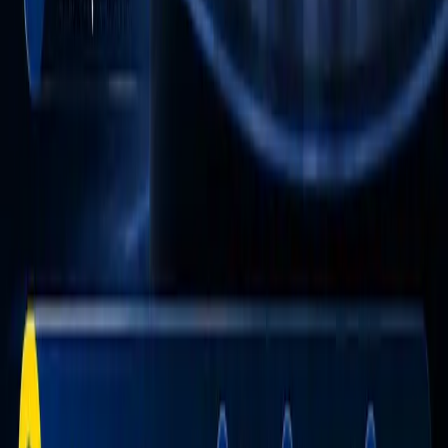
พอตไฟฟ้า (pod device)
หัวพอต (pod)
ไอคอส (iqos)
RELX
Marbo
INFY
ESKO
Quik
สินค้าทั้งหมด
ช่วยเหลือ
เกี่ยวกับเรา
บทความ
ติดต่อเรา
การจัดส่ง
ส่งด่วน กรุงเทพ
บัญชีของฉัน
สั่งซื้อผ่าน LINE OA
→