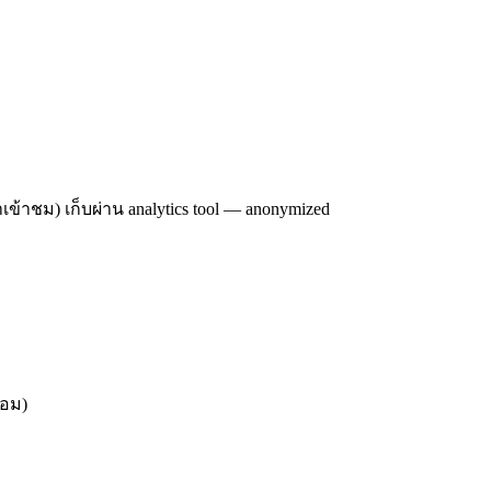
าเข้าชม) เก็บผ่าน analytics tool — anonymized
ยอม)