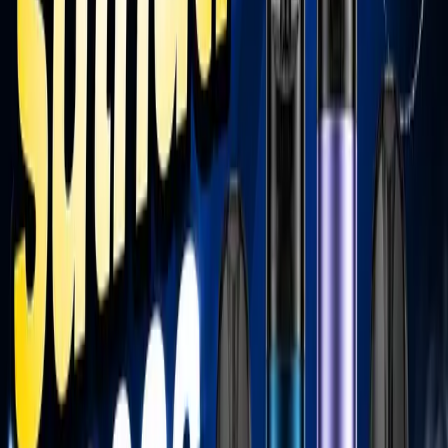
ดูรีวิวจากผู้ใช้งานจริง
รวมกลิ่นยอดนิยมที่ผู้ใช้เลือกมากที่สุด
เมื่อพูดถึงคำถามว่า
หัวพอตมาโบ กลิ่นไหนดี
กลิ่นยอดนิยมมัก
จะเป็นกลิ่นที่ใช้งานง่าย ไม่ซับซ้อน และให้ความรู้สึกสดชื่นหรือ
ผ่อนคลาย ซึ่งเป็นสิ่งที่ผู้ใช้งานส่วนใหญ่ต้องการ
หัวพอตมาโบ
กลิ่นผลไม้ เช่น องุ่น แตงโม หรือมะม่วง มักเป็นตัว
เลือกอันดับต้นๆ เพราะให้ความรู้สึกหวานกำลังดี และสูบได้
เรื่อยๆ โดยไม่รู้สึกเบื่อ ในขณะที่กลิ่นเมนทอลจะให้ความเย็น
สดชื่น เหมาะสำหรับผู้ที่ต้องการความกระปรี้กระเปร่า
กลิ่นเครื่องดื่ม เช่น โคล่า หรือชา ก็เป็นอีกตัวเลือกที่ได้รับความ
นิยม เพราะให้ความรู้สึกแปลกใหม่และแตกต่างจากกลิ่นทั่วไป