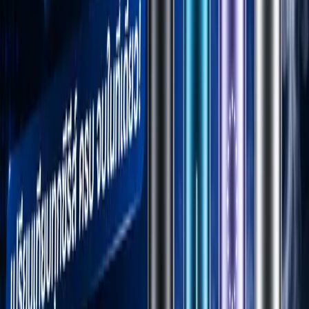
การสูบอย่างสม่ำเสมอ ไม่ถี่หรือแรงเกินไป จะช่วยรักษาคุณภาพ
ของกลิ่นได้ดี นอกจากนี้ ควรหลีกเลี่ยงการเก็บอุปกรณ์ในที่ร้อน
เพราะอาจทำให้น้ำยาเสื่อมคุณภาพ
การพักการใช้งานเป็นระยะ ก็ช่วยให้ระบบภายในทำงานได้ดีขึ้น
และยืดอายุการใช้งานของพอต
เทคนิคการใช้งาน:
สูบอย่างพอดี ไม่ถี่เกินไป
หลีกเลี่ยงความร้อน
เก็บในที่แห้งและเย็น
ไม่ใช้งานต่อเนื่องนานเกินไป
เลือกอุปกรณ์คุณภาพดี
ควรเลือกกลิ่นใหม่หรือยึดกลิ่นเดิมดี
ผู้ใช้งานหลายคนมักลังเลว่าจะลองกลิ่นใหม่ หรือใช้กลิ่นเดิมที่