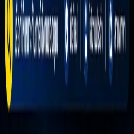
นโยบายความเป็นส่วนตัว
เงื่อนไขการใช้งาน