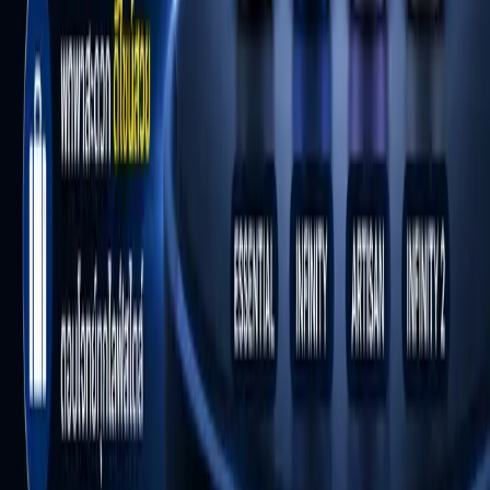
1 ส.ค. 2569
ร้านพอตของแท้ เลือกซื้ออย่างไรให้มั่นใจ พร้อมวิธีเช็กสินค้า
ก่อนตัดสินใจ
30 ก.ค. 2569
RELX รุ่นไหนดี 2026 เปรียบเทียบทุกรุ่น พร้อมวิธีเลือกให้เหมาะ
SOOP
THAILAND
ร้านบุหรี่ไฟฟ้า พอตใช้แล้วทิ้ง IQOS RELX Marbo ของแท้ 100%
นำเข้าโดยตรง ส่งด่วน 1 ชั่วโมงในกรุงเทพฯ
สำหรับผู้ที่มีอายุ 20 ปีขึ้นไปเท่านั้น · ผลิตภัณฑ์มีสารนิโคติน
หมวดสินค้า
พอตใช้แล้วทิ้ง (disposable pod)
พอตไฟฟ้า (pod device)
หัวพอต (pod)