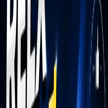
ธรรมดาให้กลายเป็นความพึงพอใจในทุกครั้งที่สูบได้อย่าง
ชัดเจน ผู้ใช้งานจำนวนมากมักเริ่มต้นจากคำถามง่ายๆ ว่า
หัวพอ
ตมาโบ กลิ่นไหนดี
เนื่องจากในตลาดมีตัวเลือกมากมาย ทั้งกลิ่น
ผลไม้ กลิ่นเครื่องดื่ม กลิ่นขนม และกลิ่นเย็นสดชื่น ซึ่งแต่ละกลิ่น
ก็ให้ความรู้สึกที่แตกต่างกันออกไป การเลือกกลิ่นจึงไม่ใช่แค่
เรื่องของรสชาติ แต่ยังเกี่ยวข้องกับไลฟ์สไตล์และความชอบส่วน
บุคคล
สารบัญ
แนวทางการเลือกกลิ่นพอตให้เหมาะกับสไตล์การสูบของ
คุณ
รวมกลิ่นยอดนิยมที่ผู้ใช้เลือกมากที่สุด
ข้อดีของการเลือกกลิ่นที่เหมาะสมกับตัวเอง
เทคนิคการใช้งานพอตให้กลิ่นชัดและคงที่
ควรเลือกกลิ่นใหม่หรือยึดกลิ่นเดิมดี
คำถามที่พบบ่อย