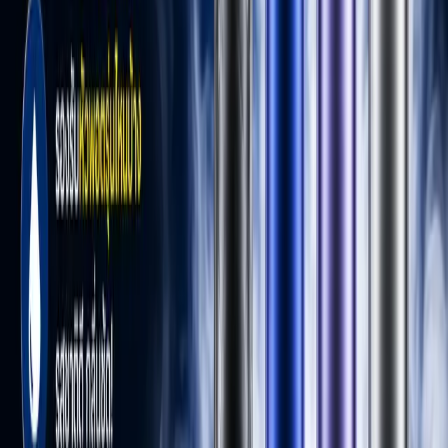
การเลือกกลิ่นพอตที่เหมาะสมเป็นสิ่งสำคัญที่ส่งผลต่อ
ประสบการณ์การใช้งานโดยตรง ไม่ว่าจะเป็นเรื่องของความพึง
พอใจ ความคุ้มค่า หรือความต่อเนื่องในการใช้งาน การเข้าใจ
สไตล์ของตัวเองและทดลองกลิ่นที่หลากหลาย จะช่วยให้คุณค้น
พบตัวเลือกที่ดีที่สุดได้ง่ายขึ้น และทำให้ทุกครั้งที่สูบเป็น
ประสบการณ์ที่ตอบโจทย์อย่างแท้จริง
ร้านบุหรี่ไฟฟ้าใกล้ฉัน ส่งด่วน ภายใน 1
ชั่วโมง
SOOPTHAILAND
ร้านขายบุหรี่ไฟฟ้าใกล้ฉัน
ที่ไว้ใจได้ ใกล้
บ้าน มีบริการรวดเร็ว และสินค้าครบครัน ที่รวมสินค้าบุหรี่ไฟฟ้า
ไว้ให้คุณเลือกมากมาย พร้อมบริการ
บุหรี่ไฟฟ้า ส่งไลน์แมนใกล้
ฉัน
จัดส่งด่วน ถึงหน้าบ้านคุณในพื้นที่ใกล้เคียง ใช้เวลาไม่เกิน 1
ชั่วโมง คุณจึงมั่นใจได้ว่าจะได้รับสินค้าไว ไม่ต้องรอนาน
วิธีการเลือกซื้อบุหรี่ไฟฟ้าอย่างถูกต้อง คลิกที่นี่