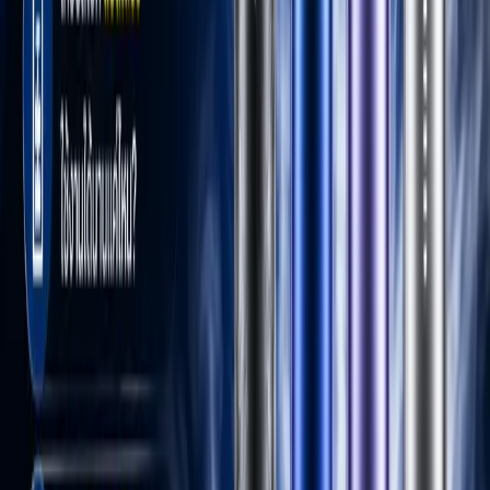
Q: กลิ่นไหนเหมาะกับมือใหม่?
A: กลิ่นผลไม้หรือมิ้นท์เป็นตัวเลือกที่ใช้งานง่าย
Q: กลิ่นหวานกับเย็นแบบไหนดีกว่า?
A: ขึ้นอยู่กับความชอบส่วนตัว
Q: กลิ่นจะดรอประหว่างใช้งานไหม?
A: หากใช้งานถูกวิธี กลิ่นจะคงที่
Q: ควรเปลี่ยนกลิ่นบ่อยไหม?
A: เปลี่ยนได้ตามความต้องการ
Q: กลิ่นยอดนิยมมีอะไรบ้าง?
A: องุ่น แตงโม และมิ้นท์
สรุป