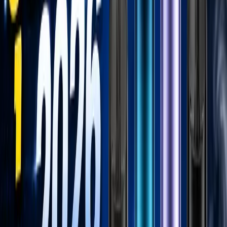
กลิ่นยอดฮิต:
องุ่นเย็น หวานหอม สูบง่าย
แตงโม ให้ความสดชื่น
มะม่วง หวานอมเปรี้ยว
โคล่า ซ่าและแปลกใหม่
มิ้นท์ เย็นสดชื่น
ข้อดีของการเลือกกลิ่นที่เหมาะสมกับตัว
เอง
การเลือกกลิ่นที่เหมาะสมไม่เพียงแต่ช่วยเพิ่มความพึงพอใจใน
การใช้งาน แต่ยังช่วยลดโอกาสในการเปลี่ยนอุปกรณ์บ่อยครั้ง
ซึ่งส่งผลต่อความคุ้มค่าในระยะยาว
กลิ่นที่ดีควรมีความสมดุล ไม่หวานหรือเย็นจนเกินไป และ
สามารถใช้งานได้ต่อเนื่องโดยไม่รู้สึกเบื่อ นอกจากนี้ยังควรมี
ความเสถียรตั้งแต่ต้นจนจบ เพื่อให้ได้ประสบการณ์ที่ดีที่สุด